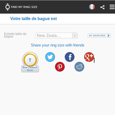
Votre taille de bague est
Echelle taille de
New Zealand
en savoir plus
bague:
Share your ring size with friends
T
New Zealand
Sizes