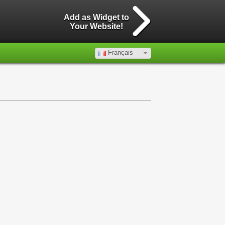
Add as Widget to
Your Website!
Français