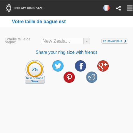
Votre taille de bague est
Echelle taille de
New Zealand
en savoir plus
bague:
Share your ring size with friends
Z5
New Zealand
Sizes