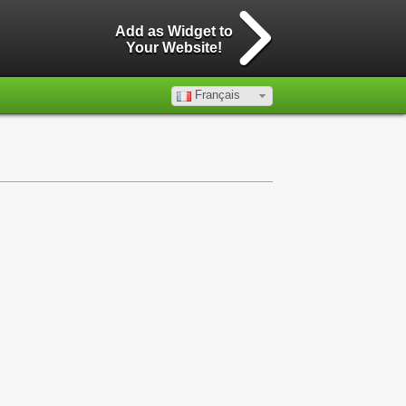
Add as Widget to
Your Website!
Français