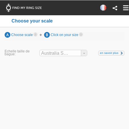
Choose your scale
A
Choose scale
B
Click on your size
Echelle taille de
Australia Sizes
en savoir plus
bague: