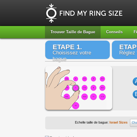
Trouver Taille de Bague
Conseils
F
ETAPE 1.
ETAP
Choisissez votre
Réglez 
bague
Echelle taille de bague:
Israel Sizes
Cha