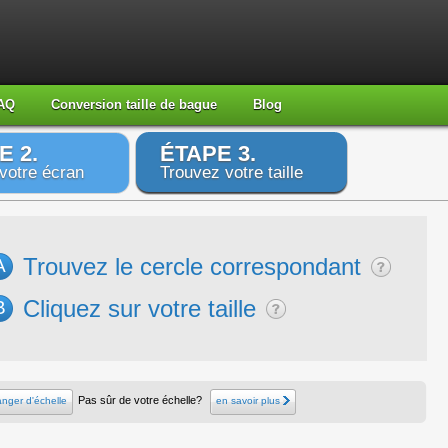
AQ
Conversion taille de bague
Blog
E 2.
ÉTAPE 3.
votre écran
Trouvez votre taille
Trouvez le cercle correspondant
A
Cliquez sur votre taille
B
Pas sûr de votre échelle?
nger d'échelle
en savoir plus