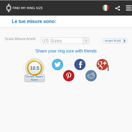
Le tue misure sono:
Scala Misure Anelli:
US Sizes
scopri di più
Share your ring size with friends
10.5
United States
Sizes