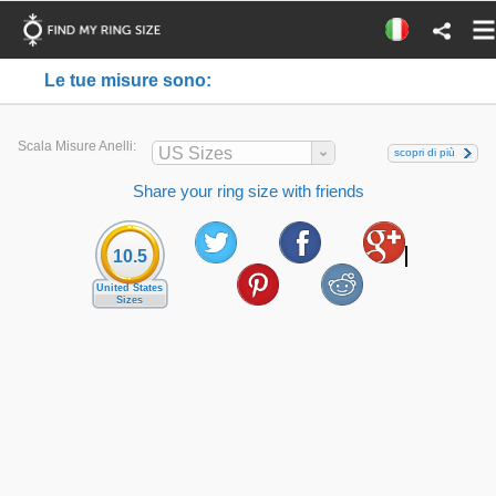
Le tue misure sono:
Scala Misure Anelli:
US Sizes
scopri di più
Share your ring size with friends
10.5
United States
Sizes