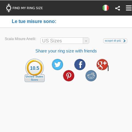
Le tue misure sono:
Scala Misure Anelli:
US Sizes
scopri di più
Share your ring size with friends
10.5
United States
Sizes