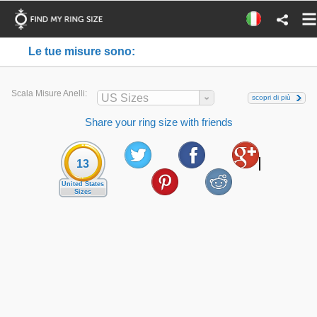
Le tue misure sono:
Scala Misure Anelli:
US Sizes
scopri di più
Share your ring size with friends
13
United States
Sizes