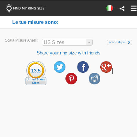
Le tue misure sono:
Scala Misure Anelli:
US Sizes
scopri di più
Share your ring size with friends
13.5
United States
Sizes