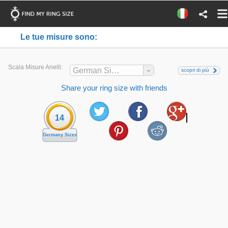
Le tue misure sono:
Scala Misure Anelli:
German Sizes
scopri di più
Share your ring size with friends
14
Germany Sizes