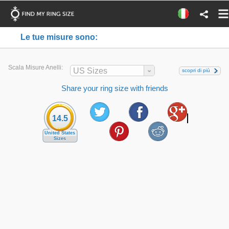
Le tue misure sono:
Scala Misure Anelli:
US Sizes
scopri di più
Share your ring size with friends
14.5
United States
Sizes