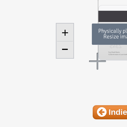
+
Indie