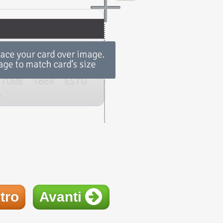
tro
Avanti