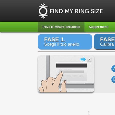
Trova le misure dell'anello
Suggerimenti
FASE 1.
FASE
Scegli il tuo anello
Calibra