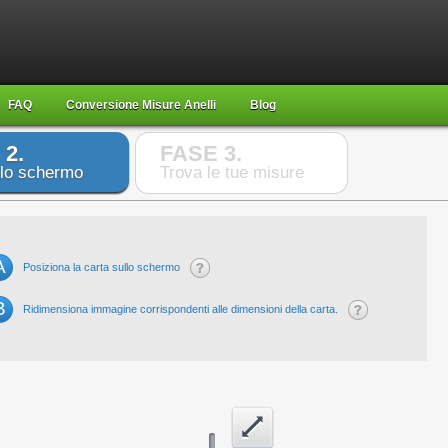
FAQ
Conversione Misure Anelli
Blog
 2.
FASE 3.
 lo schermo
Trova le tue misure
A
Posiziona la carta sullo schermo
B
Ridimensiona immagine corrispondenti alle dimensioni della carta.