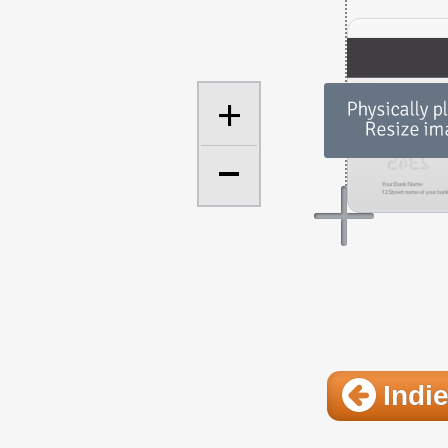
+
Indie