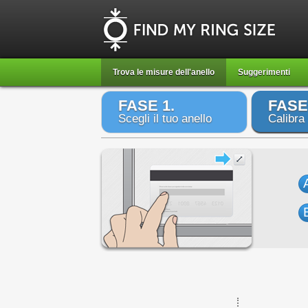
Trova le misure dell'anello
Suggerimenti
FASE 1.
FASE
Scegli il tuo anello
Calibra