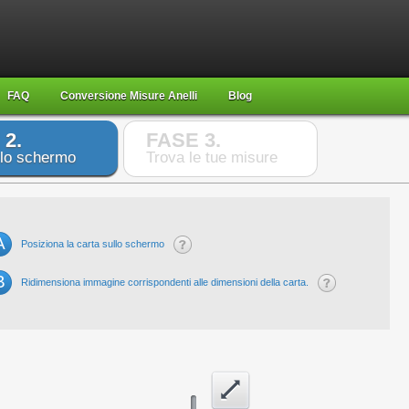
FAQ
Conversione Misure Anelli
Blog
 2.
FASE 3.
 lo schermo
Trova le tue misure
A
Posiziona la carta sullo schermo
B
Ridimensiona immagine corrispondenti alle dimensioni della carta.