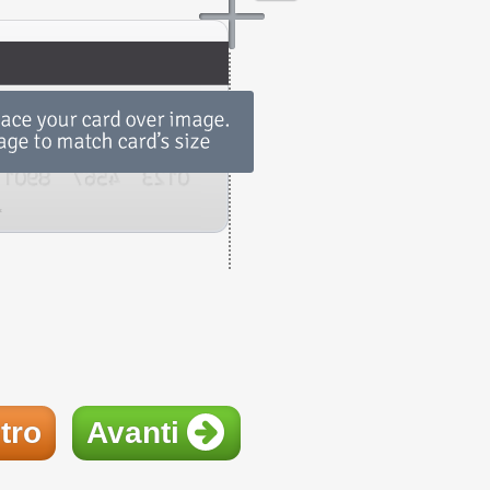
tro
Avanti