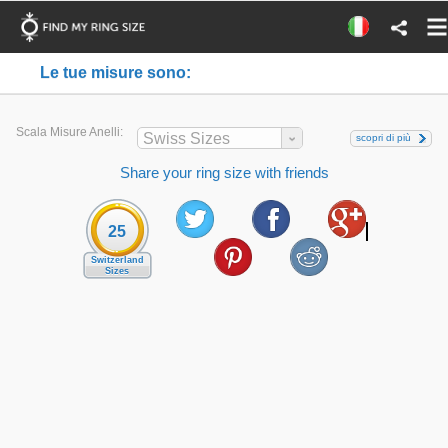
Le tue misure sono:
Scala Misure Anelli:
Swiss Sizes
scopri di più
Share your ring size with friends
25
Switzerland
Sizes