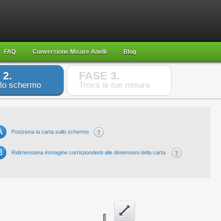
FAQ
Conversione Misure Anelli
Blog
 2.
FASE 3.
 lo schermo
Trova le tue misure
A
Posiziona la carta sullo schermo
B
Ridimensiona immagine corrispondenti alle dimensioni della carta.