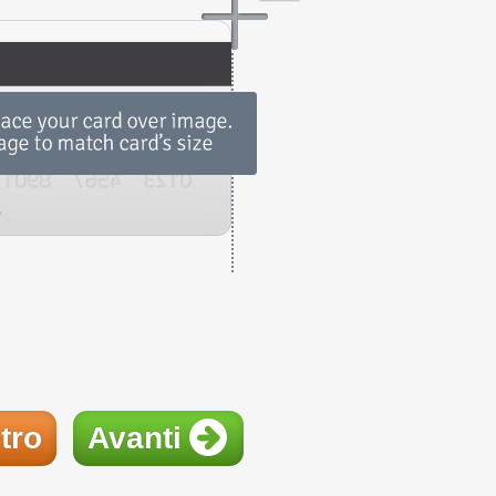
tro
Avanti