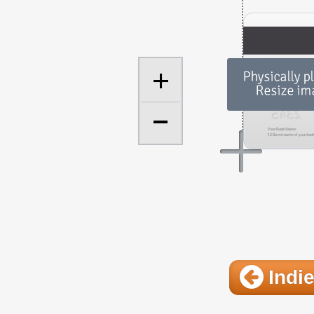
+
Indie