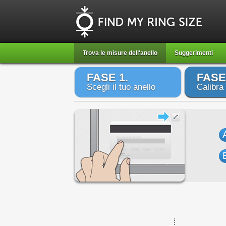
Trova le misure dell'anello
Suggerimenti
FASE 1.
FASE
Scegli il tuo anello
Calibra