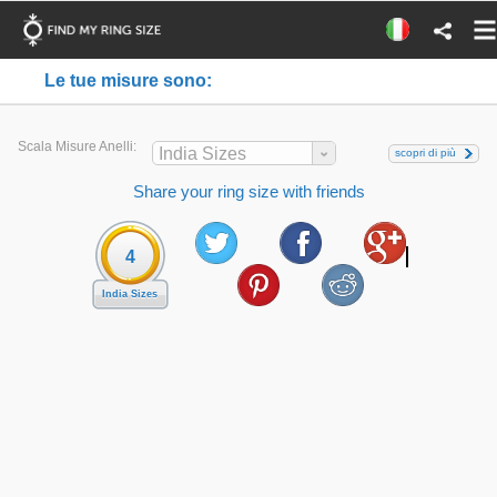
Le tue misure sono:
Scala Misure Anelli:
India Sizes
scopri di più
Share your ring size with friends
4
India Sizes