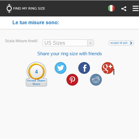
Le tue misure sono:
Scala Misure Anelli:
US Sizes
scopri di più
Share your ring size with friends
4
United States
Sizes