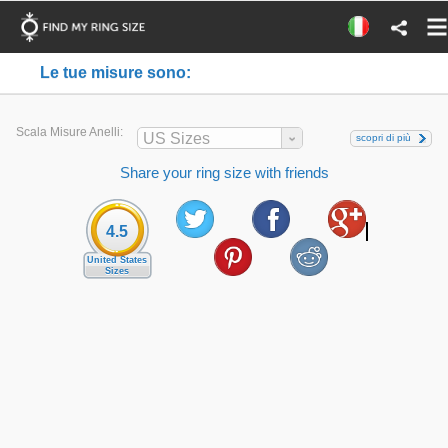
Le tue misure sono:
Scala Misure Anelli:
US Sizes
scopri di più
Share your ring size with friends
4.5
United States
Sizes