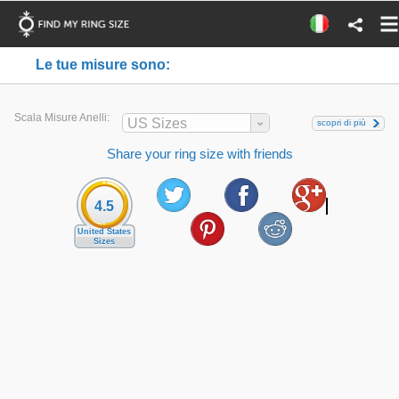
Le tue misure sono:
Scala Misure Anelli:
US Sizes
scopri di più
Share your ring size with friends
4.5
United States
Sizes