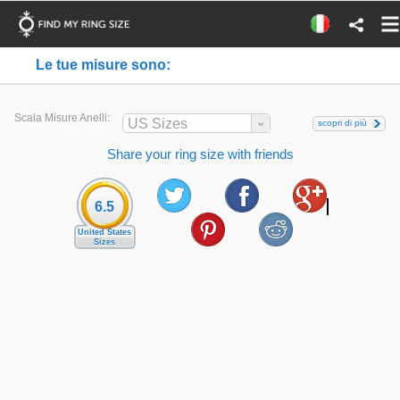
Le tue misure sono:
Scala Misure Anelli:
US Sizes
scopri di più
Share your ring size with friends
6.5
United States
Sizes