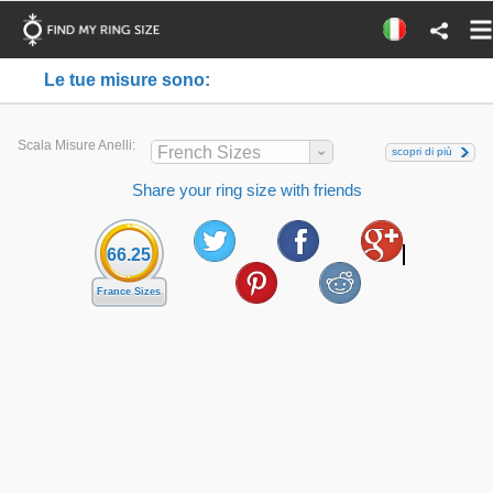
Le tue misure sono:
Scala Misure Anelli:
French Sizes
scopri di più
Share your ring size with friends
66.25
France Sizes