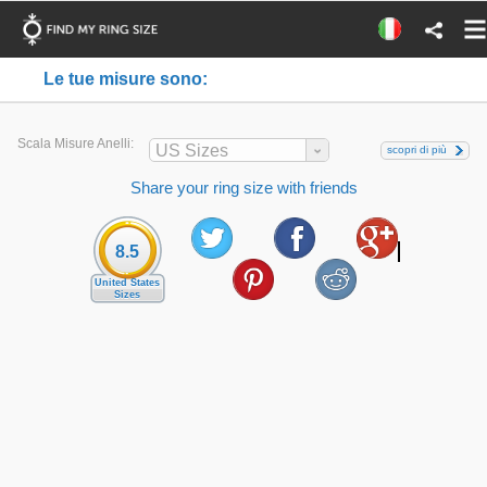
Le tue misure sono:
Scala Misure Anelli:
US Sizes
scopri di più
Share your ring size with friends
8.5
United States
Sizes