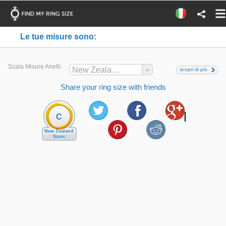
Le tue misure sono:
Scala Misure Anelli:
New Zealand
scopri di più
Share your ring size with friends
C
New Zealand
Sizes