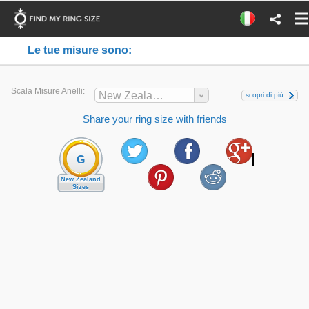
Le tue misure sono:
Scala Misure Anelli:
New Zealand
scopri di più
Share your ring size with friends
G
New Zealand
Sizes