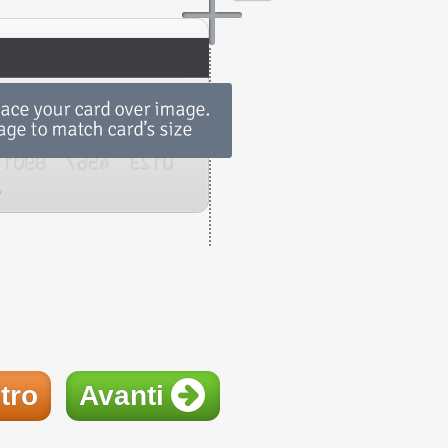
tro
Avanti