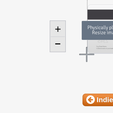
+
Indie