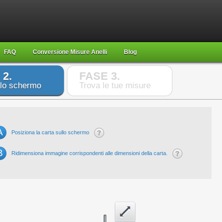
FAQ
Conversione Misure Anelli
Blog
 2.
FASE 3.
 lo schermo
Trova le tue misure
A
Posiziona la carta sullo schermo
B
Ridimensiona immagine corrispondenti alle dimensioni della carta.