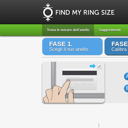
Trova le misure dell'anello
Suggerimenti
FASE 1.
FASE
Scegli il tuo anello
Calibra