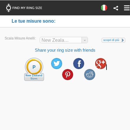
Le tue misure sono:
Scala Misure Anelli:
New Zealand
scopri di più
Share your ring size with friends
P
New Zealand
Sizes