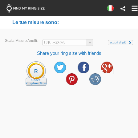
Le tue misure sono:
Scala Misure Anelli:
UK Sizes
scopri di più
Share your ring size with friends
R
United
Kingdom Sizes