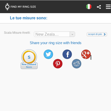
Le tue misure sono:
Scala Misure Anelli:
New Zealand
scopri di più
Share your ring size with friends
S
New Zealand
Sizes