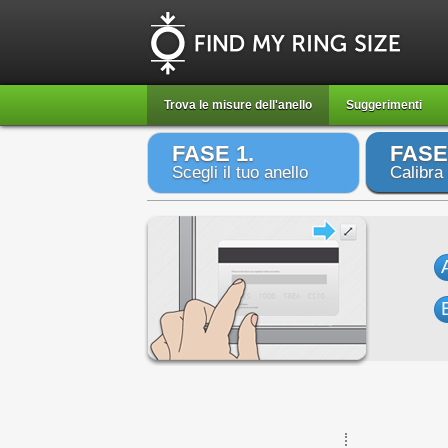
Trova le misure dell'anello
Suggerimenti
FASE 1.
FASE
Scegli il tuo anello
Calibra