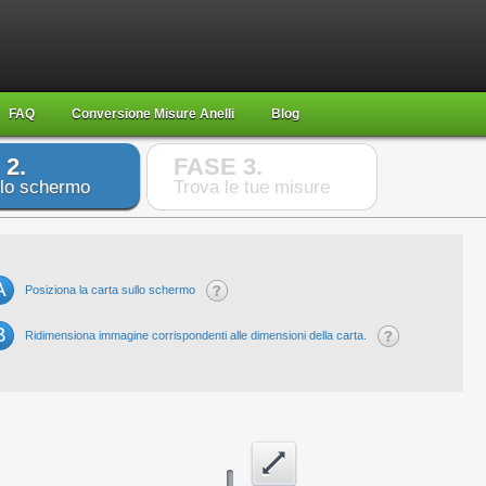
FAQ
Conversione Misure Anelli
Blog
 2.
FASE 3.
 lo schermo
Trova le tue misure
A
Posiziona la carta sullo schermo
B
Ridimensiona immagine corrispondenti alle dimensioni della carta.