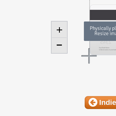
+
Indie