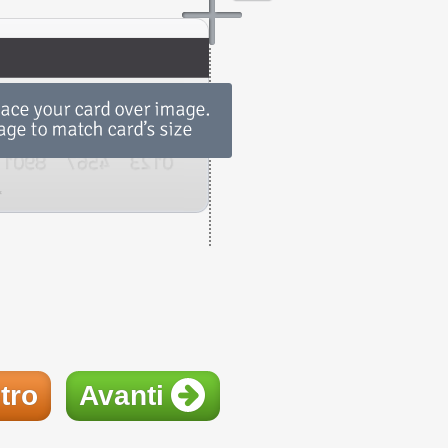
tro
Avanti