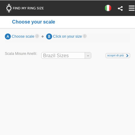
Choose your scale
A
Choose scale
B
Click on your size
Scala Misure Anelli:
Brazil Sizes
scopri di più