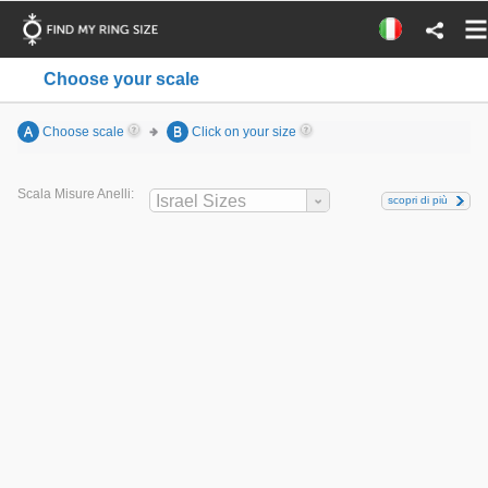
Choose your scale
A
Choose scale
B
Click on your size
Scala Misure Anelli:
Israel Sizes
scopri di più