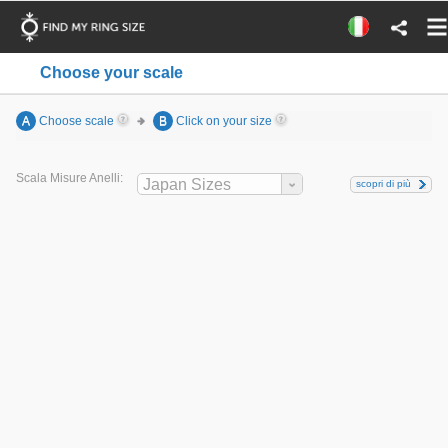
Choose your scale
A
Choose scale
B
Click on your size
Scala Misure Anelli:
Japan Sizes
scopri di più