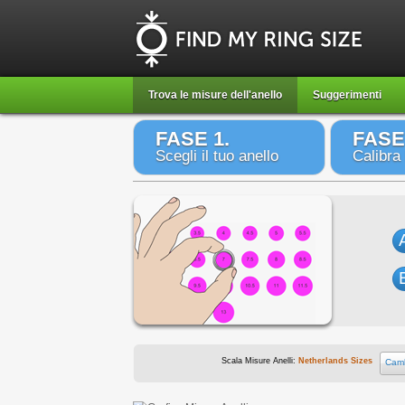
Trova le misure dell'anello
Suggerimenti
FASE 1.
FASE
Scegli il tuo anello
Calibra
Scala Misure Anelli:
Netherlands Sizes
Camb