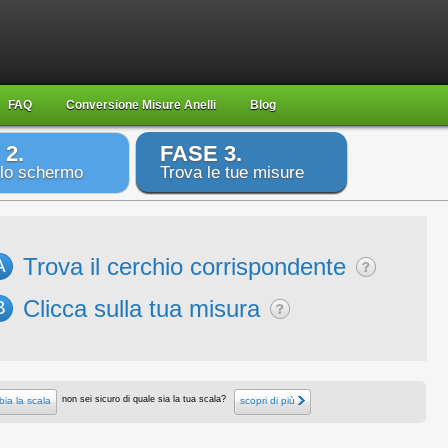
FAQ
Conversione Misure Anelli
Blog
 2.
FASE 3.
 lo schermo
Trova le tue misure
Trova il cerchio corrispondente
A
Clicca sulla tua misura
B
non sei sicuro di quale sia la tua scala?
ia la scala
scopri di più