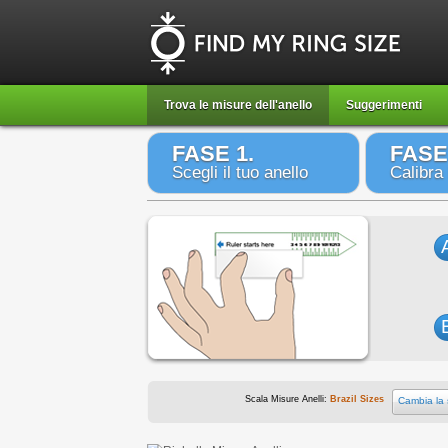
Trova le misure dell'anello
Suggerimenti
FASE 1.
FASE
Scegli il tuo anello
Calibra
Scala Misure Anelli:
Brazil Sizes
Cambia la 