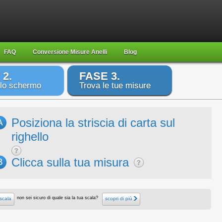
FAQ
Conversione Misure Anelli
Blog
 2.
FASE 3.
 lo schermo
Trova le tue misure
Posiziona la striscia di carta sul
A
righello
Clicca sulla tua misura
B
non sei sicuro di quale sia la tua scala?
scala
scopri di più