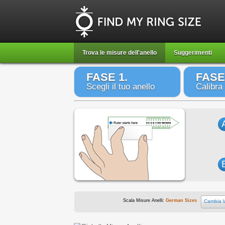
Trova le misure dell'anello
Suggerimenti
FASE 1.
FASE
Scegli il tuo anello
Calibra
Scala Misure Anelli:
German Sizes
Cambia l