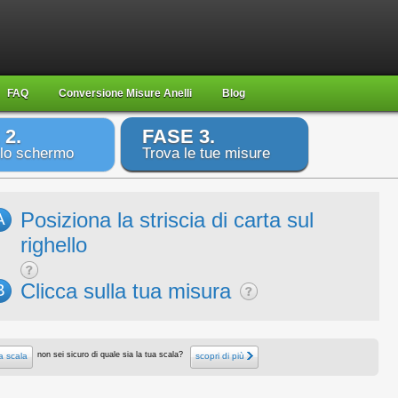
FAQ
Conversione Misure Anelli
Blog
 2.
FASE 3.
 lo schermo
Trova le tue misure
Posiziona la striscia di carta sul
A
righello
Clicca sulla tua misura
B
non sei sicuro di quale sia la tua scala?
a scala
scopri di più