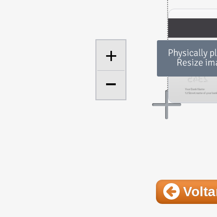
+
Volta