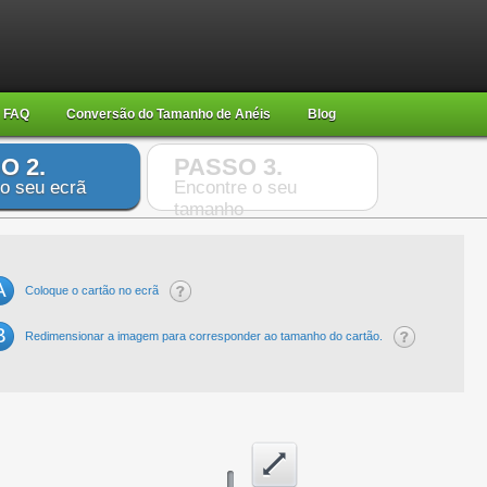
FAQ
Conversão do Tamanho de Anéis
Blog
O 2.
PASSO 3.
 o seu ecrã
Encontre o seu
tamanho
A
Coloque o cartão no ecrã
B
Redimensionar a imagem para corresponder ao tamanho do cartão.