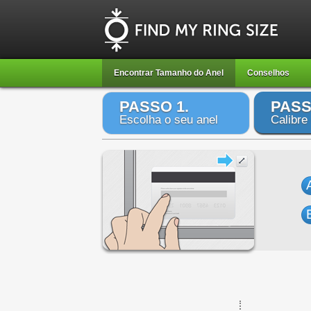
Encontrar Tamanho do Anel
Conselhos
PASSO 1.
PASS
Escolha o seu anel
Calibre