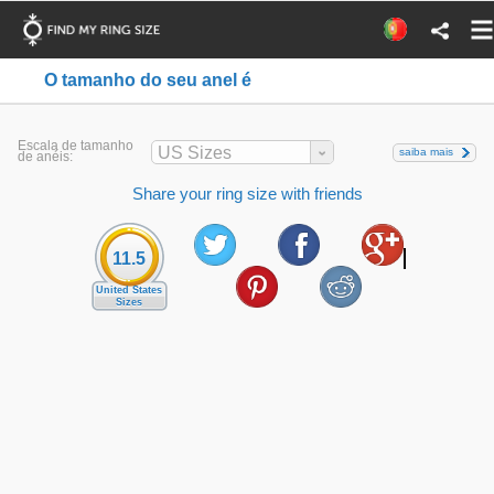
O tamanho do seu anel é
Escala de tamanho
US Sizes
saiba mais
de anéis:
Share your ring size with friends
11.5
United States
Sizes