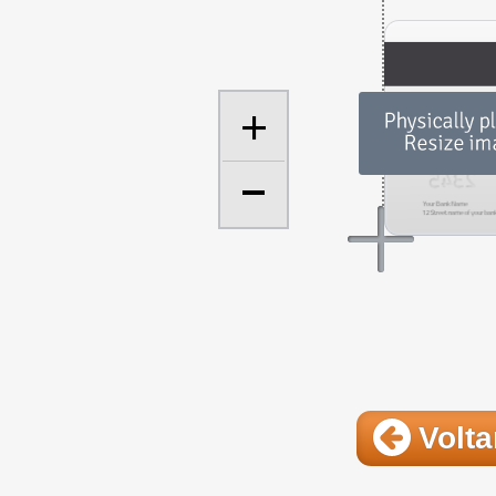
+
Volta