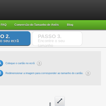
FAQ
Conversão do Tamanho de Anéis
Blog
O 2.
PASSO 3.
 o seu ecrã
Encontre o seu
tamanho
A
Coloque o cartão no ecrã
B
Redimensionar a imagem para corresponder ao tamanho do cartão.