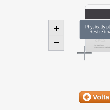
+
Volta