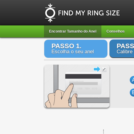
Encontrar Tamanho do Anel
Conselhos
PASSO 1.
PASS
Escolha o seu anel
Calibre