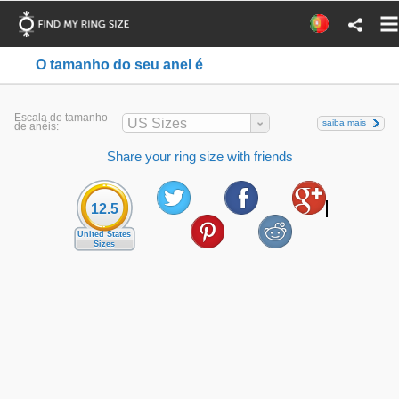
O tamanho do seu anel é
Escala de tamanho
US Sizes
saiba mais
de anéis:
Share your ring size with friends
12.5
United States
Sizes