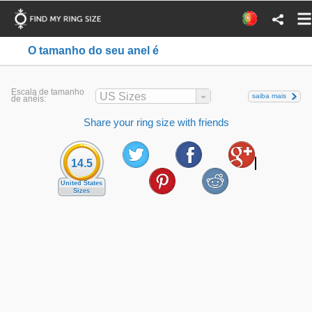
O tamanho do seu anel é
Escala de tamanho
US Sizes
saiba mais
de anéis:
Share your ring size with friends
14.5
United States
Sizes