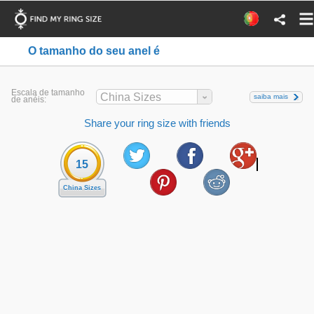
O tamanho do seu anel é
Escala de tamanho
China Sizes
saiba mais
de anéis:
Share your ring size with friends
15
China Sizes