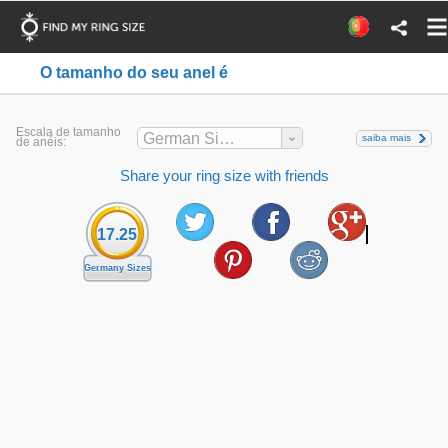
O tamanho do seu anel é
Escala de tamanho
German Sizes
saiba mais
de anéis:
Share your ring size with friends
17.25
Germany Sizes