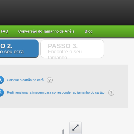
FAQ
Conversão do Tamanho de Anéis
Blog
O 2.
PASSO 3.
 o seu ecrã
Encontre o seu
tamanho
A
Coloque o cartão no ecrã
B
Redimensionar a imagem para corresponder ao tamanho do cartão.