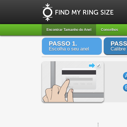
Encontrar Tamanho do Anel
Conselhos
PASSO 1.
PASS
Escolha o seu anel
Calibre