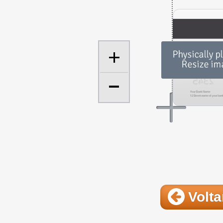
+
Volta