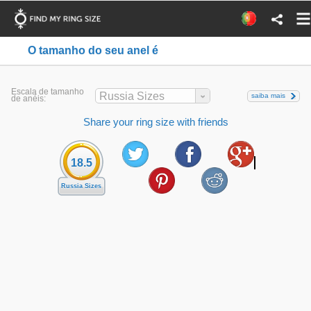
O tamanho do seu anel é
Escala de tamanho
Russia Sizes
saiba mais
de anéis:
Share your ring size with friends
18.5
Russia Sizes