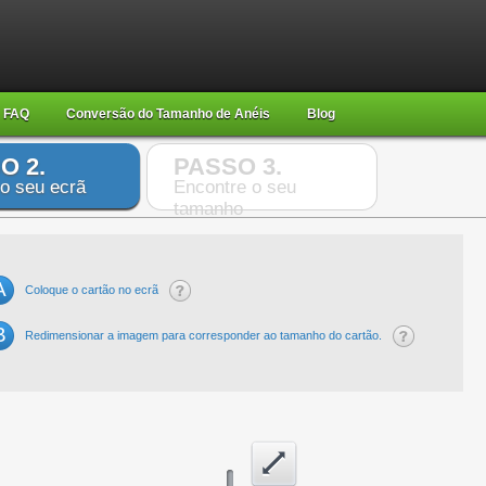
FAQ
Conversão do Tamanho de Anéis
Blog
O 2.
PASSO 3.
 o seu ecrã
Encontre o seu
tamanho
A
Coloque o cartão no ecrã
B
Redimensionar a imagem para corresponder ao tamanho do cartão.