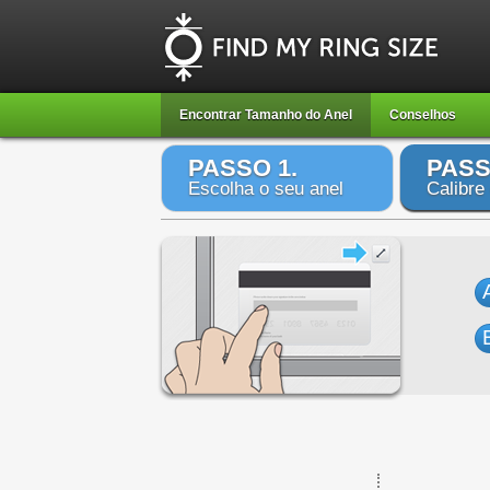
Encontrar Tamanho do Anel
Conselhos
PASSO 1.
PASS
Escolha o seu anel
Calibre