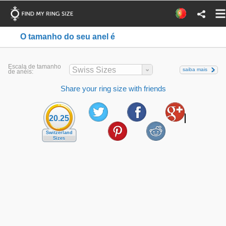
O tamanho do seu anel é
Escala de tamanho
Swiss Sizes
saiba mais
de anéis:
Share your ring size with friends
20.25
Switzerland
Sizes