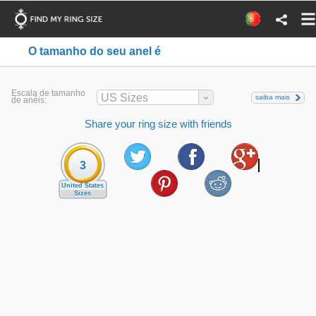
O tamanho do seu anel é
Escala de tamanho
US Sizes
saiba mais
de anéis:
Share your ring size with friends
3
United States
Sizes